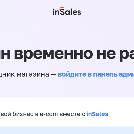
н временно не р
войдите в панель ад
дник магазина —
inSales
свой бизнес в e-com вместе с