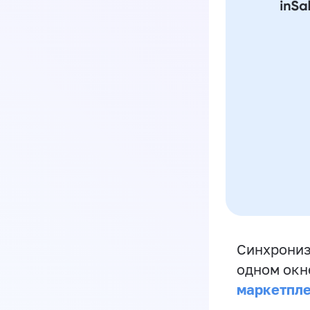
Синхрониз
одном окн
маркетпл