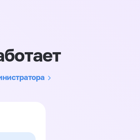
аботает
министратора