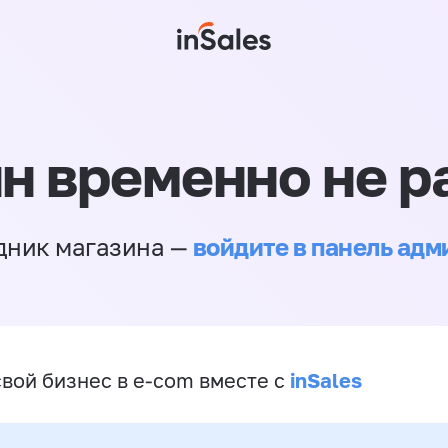
н временно не р
войдите в панель ад
дник магазина —
inSales
свой бизнес в e-com вместе с