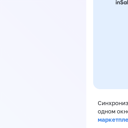
Синхрониз
одном окн
маркетпл