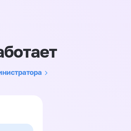
аботает
министратора