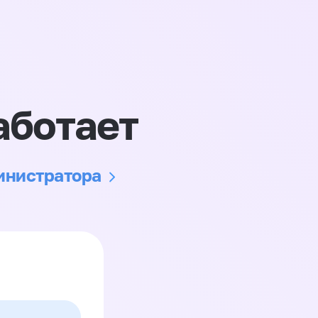
аботает
министратора