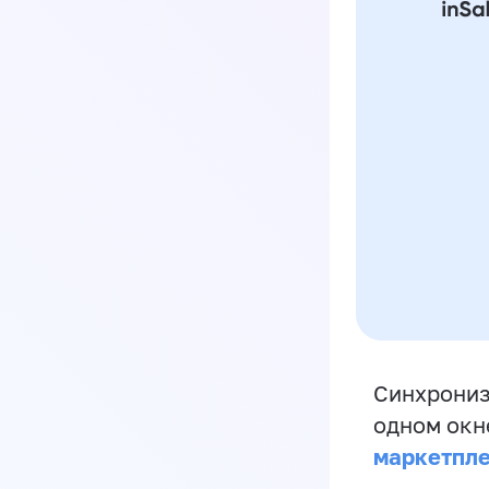
Синхрониз
одном окн
маркетпл