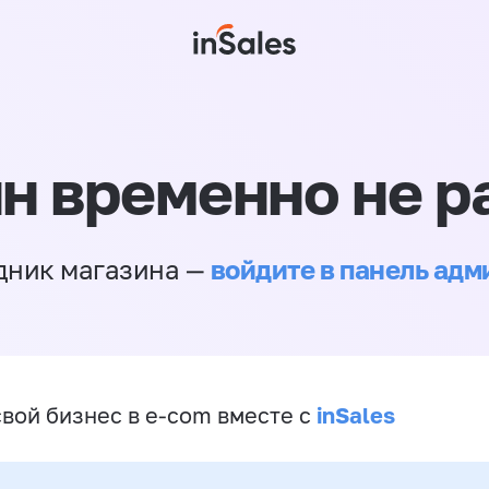
н временно не р
войдите в панель ад
дник магазина —
inSales
свой бизнес в e-com вместе с