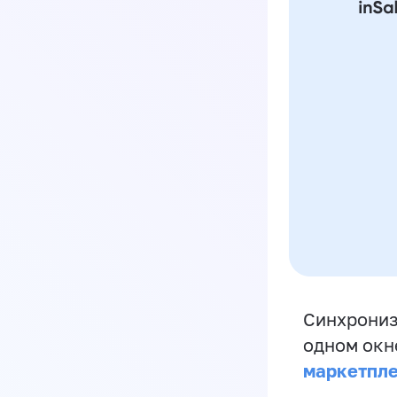
Синхрониз
одном окн
маркетпл