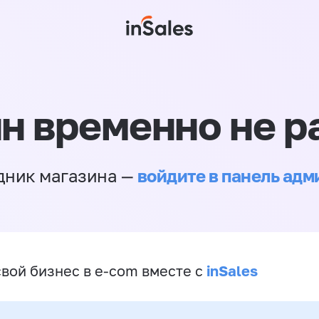
н временно не р
войдите в панель ад
дник магазина —
inSales
свой бизнес в e-com вместе с