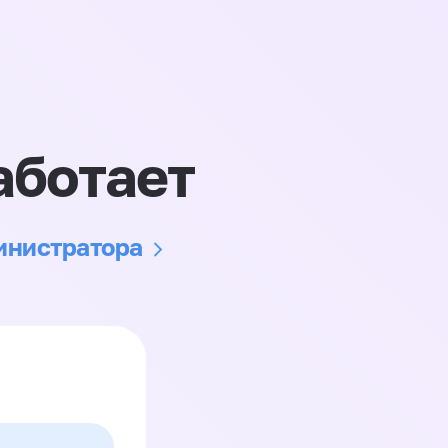
аботает
министратора