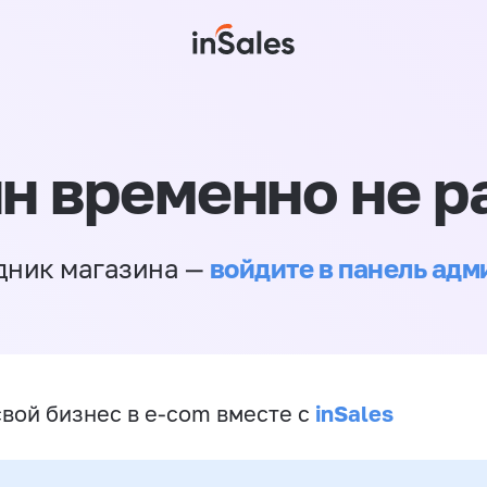
н временно не р
войдите в панель ад
дник магазина —
inSales
свой бизнес в e-com вместе с