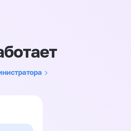
аботает
министратора