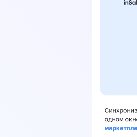
Синхрониз
одном окн
маркетпл