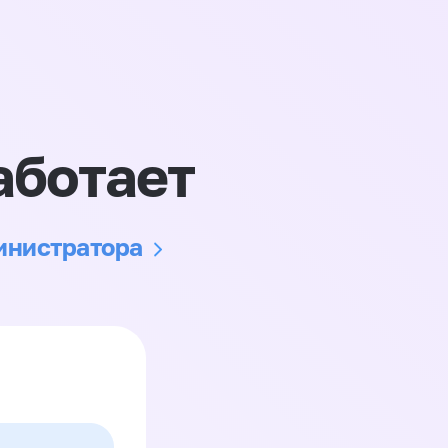
аботает
министратора