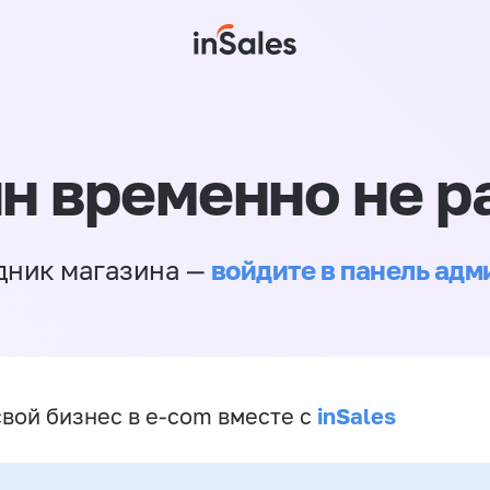
н временно не р
войдите в панель ад
дник магазина —
inSales
свой бизнес в e-com вместе с