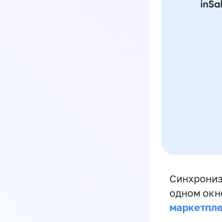
Синхрониз
одном окн
маркетпл